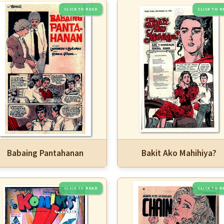
Babaing Pantahanan
Bakit Ako Mahihiya?