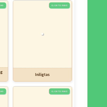
ng
Iniligtas