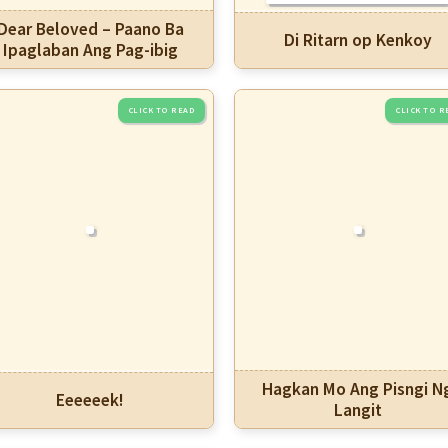
Dear Beloved – Paano Ba
Di Ritarn op Kenkoy
Ipaglaban Ang Pag-ibig
Hagkan Mo Ang Pisngi N
Eeeeeek!
Langit