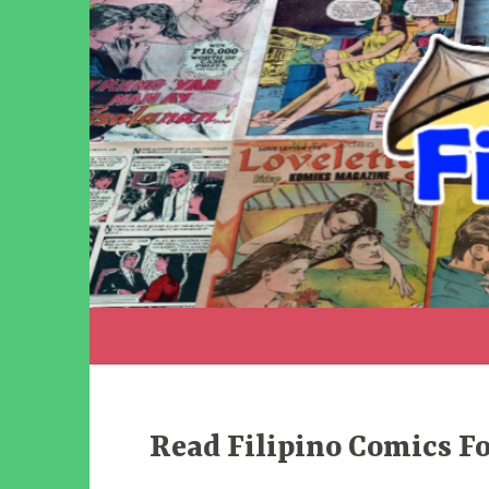
Skip
to
content
Filipino Komiks
Digitized Filipino Komiks
Read Filipino Comics Fo