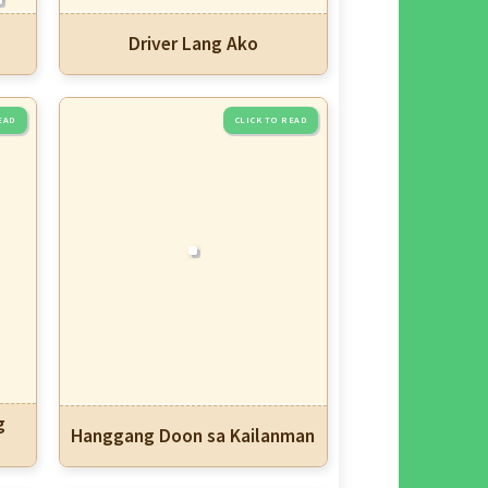
Driver Lang Ako
g
Hanggang Doon sa Kailanman